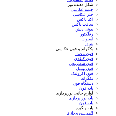
شکل دهنده نور
خیمه عکاسی
چتر عکاسی
اکتا باکس
سافت باکس
بیوتی دیش
رفلکتور
اسنوت
شیدر
بکگراند و فون عکاسی
فون مخمل
فون کاغذی
فون شطرنجی
فون وینیل
فون اکرولیک
بکگراند
دستگاه فون
پایه فون
لوازم جانبی نورپردازی
پایه نور پردازی
پایه فون
پایه و گیره
لامپ نورپردازی