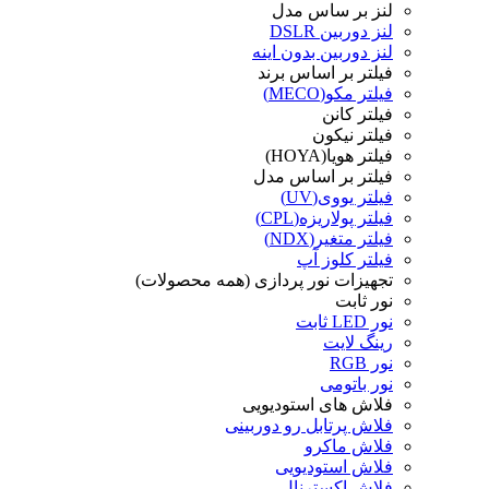
لنز بر ساس مدل
لنز دوربین DSLR
لنز دوربین بدون اینه
فیلتر بر اساس برند
فیلتر مکو(MECO)
فیلتر کانن
فیلتر نیکون
فیلتر هویا(HOYA)
فیلتر بر اساس مدل
فیلتر یووی(UV)
فیلتر پولاریزه(CPL)
فیلتر متغیر(NDX)
فیلتر کلوز آپ
تجهیزات نور پردازی (همه محصولات)
نور ثابت
نور LED ثابت
رینگ لایت
نور RGB
نور باتومی
فلاش های استودیویی
فلاش پرتابل رو دوربینی
فلاش ماکرو
فلاش استودیویی
فلاش اکسترنال