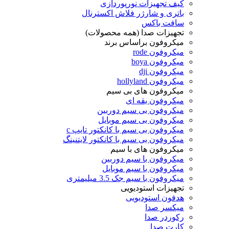
کیف تجهیزات نورپوردازی
باتری و شارژر فلاش اکسترنال
سافت باکس
تجهیزات صدا (همه محصولات)
میکروفون براساس برند
میکروفون rode
میکروفون boya
میکروفون dji
میکروفون hollyland
میکروفون های بی سیم
میکروفون یقه ای
میکروفون بی سیم دوربین
میکروفون بی سیم موبایل
میکروفون بی سیم با کانکتور تایپ c
میکروفون بی سیم با کانکتور لایتنینگ
میکروفون های با سیم
میکروفون با سیم دوربین
میکروفون با سیم موبایل
میکروفون با سیم جک 3.5 میلیمتری
تجهیزات استودیویی
هدفون استودیویی
میکسر صدا
رکوردر صدا
کارت صدا