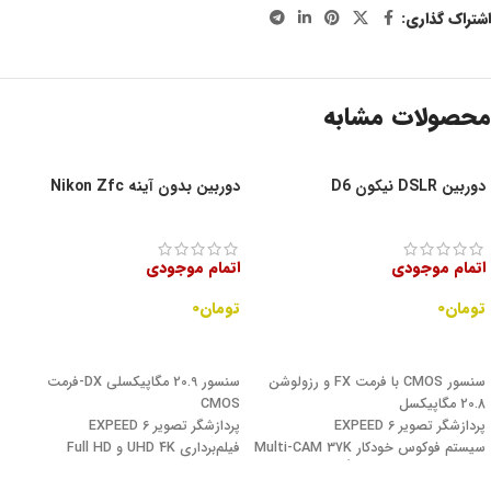
اشتراک گذاری:
محصولات مشابه
دوربین DSLR نیکون D6
دوربین بدون آینه Nikon Zfc
اتمام موجودی
اتمام موجودی
تومان
۰
تومان
۰
اطلاعات بیشتر
اطلاعات بیشتر
سنسور CMOS با فرمت FX و رزولوشن
سنسور 20.9 مگاپیکسلی DX-فرمت
20.8 مگاپیکسل
CMOS
پردازشگر تصویر EXPEED 6
پردازشگر تصویر EXPEED 6
سیستم فوکوس خودکار Multi-CAM 37K
فیلم‌برداری UHD 4K و Full HD
با 105 نقطه فوکوس تماماً از نوع Cross-
چشمی الکترونیکی OLED با 2.36 میلیون