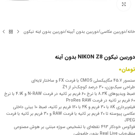
برای بزرگنمایی کلیک کنید
خانه
/
دوربین عکاسی
/
دوربین بدون آیینه
/
دوربین بدون اینه نیکون
دوربین نیکون NIKON Z8 بدون آینه
تومان
۰
سنسور 45.7 مگاپیکسلی CMOS با فرمت FX و ساختار لایه‌ای
طراحی سبک‌وزن، 30 درصد کوچک‌تر از Z9
ضبط ویدیوهای 8.3K با نرخ 60 فریم بر ثانیه در فرمت N-RAW و 4.1K با نرخ
60 فریم بر ثانیه در فرمت ProRes RAW
فیلم‌برداری 8K با 30 فریم و 4K با 120 فریم بر ثانیه، ضبط 10 بیتی داخلی
عکاسی پیوسته تا 20 فریم بر ثانیه با فرمت RAW و 30 فریم بر ثانیه با فرمت
JPEG
فوکوس خودکار 493 نقطه‌ای با تشخیص سوژه مبتنی بر هوش مصنوعی
منظره‌یاب Real Live بدون خاموشی