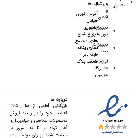
ورزشی
الی 18
متداول
و
آدرس: تهران
اکشن
خیابان
تجهیزات
جمهوری
نورپردازی
تقاطع شیخ
هادی مجتمع
تجهیزات
تجاری یگانه
صدا
طبقه زیر
لوازم
همکف پلاک
جانبی
04
دوربین
درباره ما
بازرگانی آقایی
از سال ۱۳۶۵
فعالیت خود را در زمینه فروش
محصولات عکاسی و فیلم‌برداری
آغاز کرده و تا به امروز در
خدمت شما عزیزان بوده است.