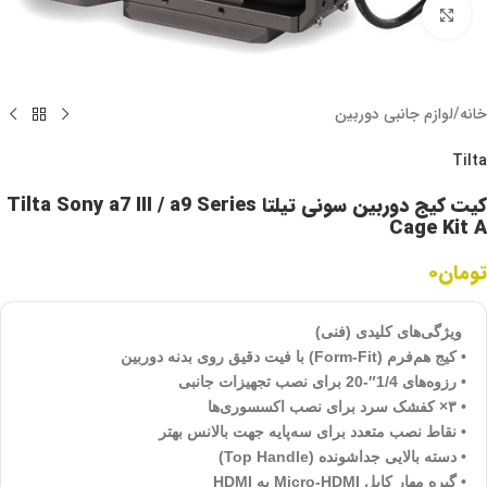
برای بزرگنمایی کلیک کنید
خانه
/
لوازم جانبی دوربین
Tilta
کیت کیج دوربین سونی تیلتا Tilta Sony a7 III / a9 Series
Cage Kit A
تومان
۰
ویژگی‌های کلیدی (فنی)
• کیج هم‌فرم (Form-Fit) با فیت دقیق روی بدنه دوربین
• رزوه‌های 1/4″-20 برای نصب تجهیزات جانبی
• ۳× کفشک سرد برای نصب اکسسوری‌ها
• نقاط نصب متعدد برای سه‌پایه جهت بالانس بهتر
• دسته بالایی جداشونده (Top Handle)
• گیره مهار کابل Micro-HDMI به HDMI