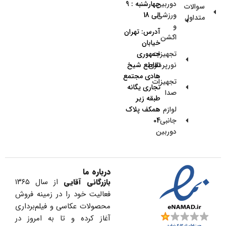
دوربین
چهارشنبه : 9
سوالات
ورزشی
الی 18
متداول
و
آدرس: تهران
اکشن
خیابان
تجهیزات
جمهوری
نورپردازی
تقاطع شیخ
هادی مجتمع
تجهیزات
تجاری یگانه
صدا
طبقه زیر
لوازم
همکف پلاک
جانبی
04
دوربین
درباره ما
بازرگانی آقایی
از سال ۱۳۶۵
فعالیت خود را در زمینه فروش
محصولات عکاسی و فیلم‌برداری
آغاز کرده و تا به امروز در