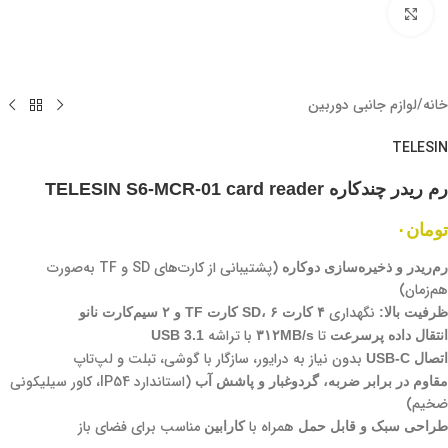
برای بزرگنمایی کلیک کنید
خانه
/
لوازم جانبی دوربین
TELESIN
رم‌ ریدر چندکاره TELESIN S6-MCR-01 card reader
تومان
۰
(پشتیبانی از کارت‌های SD و TF به‌صورت
رم‌ریدر و ذخیره‌سازی دوکاره
هم‌زمان)
نگهداری
ظرفیت بالا:
۴ کارت SD، ۶ کارت TF و ۲ سیم‌کارت نانو
تا
با تراشه
انتقال داده پرسرعت
۳۱۲MB/s
USB 3.1
بدون نیاز به درایور، سازگار با گوشی، تبلت و لپ‌تاپ
اتصال USB-C
(استاندارد IP54، کاور سیلیکونی
مقاوم در برابر ضربه، گردوغبار و پاشش آب
ضخیم)
همراه با
مناسب برای فضای باز
طراحی سبک و قابل حمل
کارابین