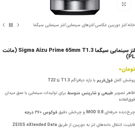
برای بزرگنمایی کلیک کنید
خانه
/
لنز دوربین عکاسی
/
لنزهای سینمایی
/
لنز سینمایی سیگما
لنز سینمایی سیگما Sigma Aizu Prime 65mm T1.3 (مانت
PL)
تومان
۰
پوشش کامل
فول‌فریم
با بازه دیافراگم
T1.3 تا T22
ظاهر تصویر
طبیعی و شارپنس متوسط
برای تولیدات سینمایی با عمق میدان
فوق‌العاده
چرخ‌دنده حرفه‌ای
0.8 MOD
و چرخش دقیق
فوکوس ۲۷۰ درجه
قابلیت انتقال داده‌های لنز به دوربین از طریق
ZEISS eXtended Data