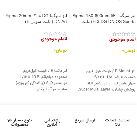
لنز سیگما Sigma 150-600mm f/5-
لنز سیگما Sigma 20mm f/1.4 DG
6.3 DG DN OS Sports (مانت
DN Art (مانت سونی E)
سونی E)
اتمام موجودی
اتمام موجودی
تومان
۰
تومان
۰
اطلاعات بیشتر
اطلاعات بیشتر
لنز مانت E / فرمت فول‌فریم
لنز E-Mount / فرمت فول فریم.
محدوده دیافراگم: f/1.4 تا f/16
دامنه دیافراگم: f/5 تا f/22.
دو عنصر SLD (پراکندگی کم ویژه)
چهار عنصر FLD و دو عنصر SLD.
سه عنصر آسفریکال
پوشش چندلایه Super Multi-Layer.
پوشش Super Multilayer
سوئیچ تثبیت‌کننده تصویر OS و حالت
موتور فوکوس استپینگ AF و کلید قفل
سفارشی.
فوکوس دستی (MFL)
سیستم زوم دوگانه.
دیافراگم گرد ۱۱ تیغه‌ای
تثبیت‌کننده تصویر OS.
ضمانت اصالت
ارسال سریع
پشتیبانی
تنوع بسیار بالا
قطر فیلتر جلویی: ۸۲ میلی‌متر
سوئیچ Zoom Torque و پایه Arca-
کالا
آنلاین
محصولات
نگهدارنده فیلتر در پشت لنز
Type.
مانت برنجی مقاوم و با دوام
دیافراگم گرد ۹ تیغه‌ای.