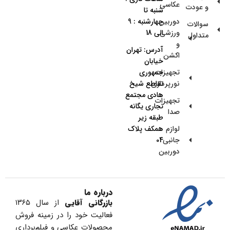
عکاسی
و عودت
شنبه تا
دوربین
چهارشنبه : 9
سوالات
ورزشی
الی 18
متداول
و
آدرس: تهران
اکشن
خیابان
تجهیزات
جمهوری
نورپردازی
تقاطع شیخ
هادی مجتمع
تجهیزات
تجاری یگانه
صدا
طبقه زیر
لوازم
همکف پلاک
جانبی
04
دوربین
درباره ما
بازرگانی آقایی
از سال ۱۳۶۵
فعالیت خود را در زمینه فروش
محصولات عکاسی و فیلم‌برداری