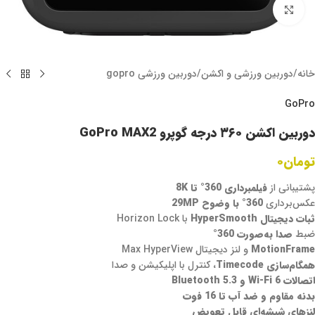
برای بزرگنمایی کلیک کنید
خانه
/
دوربین ورزشی و اکشن
/
دوربین ورزشی gopro
GoPro
دوربین اکشن ۳۶۰ درجه گوپرو GoPro MAX2
تومان
۰
پشتیبانی از
فیلمبرداری 360° تا 8K
عکس‌برداری
360° با وضوح 29MP
ثبات دیجیتال HyperSmooth
با Horizon Lock
ضبط
صدا به‌صورت 360°
MotionFrame
و لنز دیجیتال Max HyperView
همگام‌سازی Timecode
، کنترل با اپلیکیشن و صدا
اتصالات Wi-Fi 6 و Bluetooth 5.3
بدنه مقاوم و ضد آب تا 16 فوت
لنزهای شیشه‌ای قابل تعویض