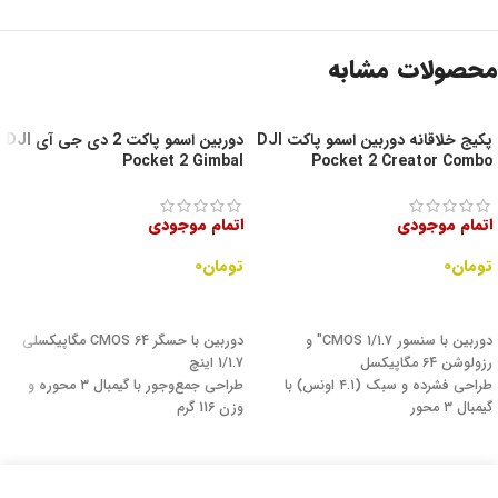
محصولات مشابه
پکیج خلاقانه دوربین اسمو پاکت DJI
دوربین اسمو پاکت 2 دی جی آی DJI
Pocket 2 Gimbal
Pocket 2 Creator Combo
اتمام موجودی
اتمام موجودی
تومان
۰
تومان
۰
اطلاعات بیشتر
اطلاعات بیشتر
دوربین با سنسور CMOS 1/1.7" و
دوربین با حسگر CMOS 64 مگاپیکسلی
رزولوشن 64 مگاپیکسل
1/1.7 اینچ
طراحی فشرده و سبک (۴.۱ اونس) با
طراحی جمع‌وجور با گیمبال 3 محوره و
گیمبال ۳ محور
وزن 116 گرم
ضبط ویدیو با کیفیت ۴K60 و ۴
فیلم‌برداری 4K60 با میکروفون‌های استریو
میکروفون برای صدای استریو با کیفیت
زوم 8 برابری و زاویه دید 93 درجه
بالا
اتصال به گوشی هوشمند از طریق
حاوی لوازم جانبی اضافی برای افزایش
اپلیکیشن DJI Mimo