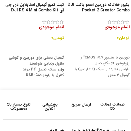
پکیج خلاقانه دوربین اسمو پاکت DJI
کیت کمبو گیمبال استابلایزر دی جی
Pocket 2 Creator Combo
آی DJI RS 4 Mini Combo Kit
اتمام موجودی
اتمام موجودی
تومان
۰
تومان
۰
اطلاعات بیشتر
اطلاعات بیشتر
دوربین با سنسور CMOS 1/1.7" و
گیمبال دستی برای دوربین و گوشی
رزولوشن 64 مگاپیکسل
ماژول ردیابی هوشمند
طراحی فشرده و سبک (۴.۱ اونس) با
وزن سبک، تحمل ۴.۴ پوند
گیمبال ۳ محور
کنترل با بلوتوث/USB-C
ضبط ویدیو با کیفیت ۴K60 و ۴
حالت افقی و عمودی، محور ۳۶۰ درجه
میکروفون برای صدای استریو با کیفیت
باتری ۳۱۰۰ میلی‌آمپر، ۱۳ ساعت عمر
بالا
پانوراما، تایم‌لپس، ردیابی
حاوی لوازم جانبی اضافی برای افزایش
پورت NATO برای لوازم جانبی
ضمانت اصالت
ارسال سریع
پشتیبانی
تنوع بسیار بالا
قابلیت‌ها
دسته/سه‌پایه جداشدنی
کالا
آنلاین
محصولات
زوم تا ۸ برابر و زاویه دید ۹۳ درجه
اتصال به گوشی هوشمند از طریق
اپلیکیشن DJI Mimo
عکس‌های ثابت تا ۶۴ مگاپیکسل به فرمت
دسترسی
فروشگاه
ارتباط با ما
خبرنامه