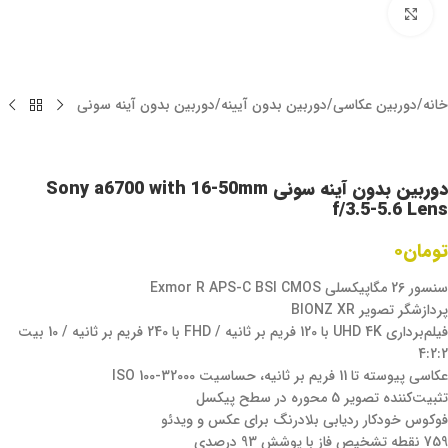
برای بزرگنمایی کلیک کنید
خانه
/
دوربین عکاسی
/
دوربین بدون آیینه
/
دوربین بدون آینه سونی
دوربین بدون آینه سونی Sony a6700 with 16-50mm
f/3.5-5.6 Lens
تومان
۰
سنسور 26 مگاپیکسلی Exmor R APS-C BSI CMOS
پردازشگر تصویر BIONZ XR
فیلم‌برداری UHD 4K با 120 فریم بر ثانیه / FHD با 240 فریم بر ثانیه / 10 بیت
4:2:2
عکاسی پیوسته تا 11 فریم بر ثانیه، حساسیت ISO 100-32000
تثبیت‌کننده تصویر 5 محوره در سطح پیکسل
فوکوس خودکار ردیابی بلادرنگ برای عکس و ویدئو
759 نقطه تشخیص فاز با پوشش 93 درصدی