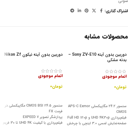
سونی
اشتراک گذاری:
محصولات مشابه
دوربین بدون آینه Sony ZV-E10 –
دوربین بدون آینه نیکون Nikon Zf
بدنه مشکی
اتمام موجودی
اتمام موجودی
تومان
۰
تومان
۰
اطلاعات بیشتر
اطلاعات بیشتر
سنسور CMOS BSI 24.5 مگاپیکسلی در
سنسور 24.2 مگاپیکسلی APS-C Exmor
فرمت FX
CMOS
پردازشگر تصویر EXPEED 7
فیلم‌برداری UHD 4K30p و Full HD 120p
فیلم‌برداری با کیفیت UHD 4K تا 30 فریم
صفحه‌نمایش لمسی 3.0 اینچی با چرخش