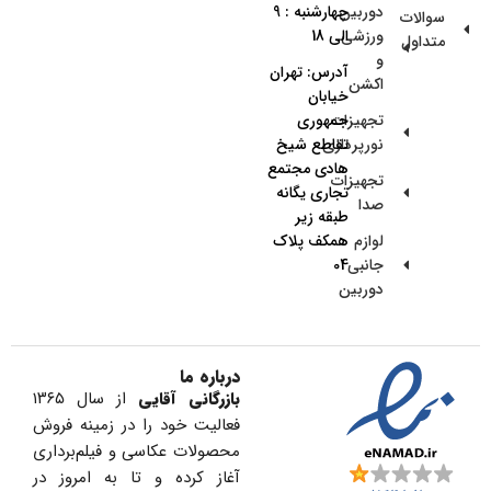
دوربین
چهارشنبه : 9
سوالات
ورزشی
الی 18
متداول
و
آدرس: تهران
اکشن
خیابان
تجهیزات
جمهوری
نورپردازی
تقاطع شیخ
هادی مجتمع
تجهیزات
تجاری یگانه
صدا
طبقه زیر
لوازم
همکف پلاک
جانبی
04
دوربین
درباره ما
بازرگانی آقایی
از سال ۱۳۶۵
فعالیت خود را در زمینه فروش
محصولات عکاسی و فیلم‌برداری
آغاز کرده و تا به امروز در